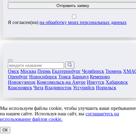
Отправить заявку
Я согласен(на)
на обработку моих персональных данных
Омск
Москва
Пермь
Екатеринбург
Челябинск
Тюмень
ХМА
Оренбург
Новосибирск
Томск
Барнаул
Кемерово
Новокузнецк
Комсомольск-на Амуре
Иркутск
Хабаровск
Красноярск
Чита
Владивосток
Уссурийск
Норильск
Мы используем файлы cookie, чтобы улучшить ваше пребывание
на нашем сайте. Используя наш сайт, вы
соглашаетесь на
использование файлов cookie.
ОК