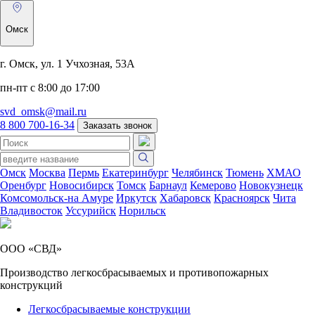
Омск
г. Омск, ул. 1 Учхозная, 53А
пн-пт с 8:00 до 17:00
svd_omsk@mail.ru
8 800 700-16-34
Заказать звонок
Омск
Москва
Пермь
Екатеринбург
Челябинск
Тюмень
ХМАО
Оренбург
Новосибирск
Томск
Барнаул
Кемерово
Новокузнецк
Комсомольск-на Амуре
Иркутск
Хабаровск
Красноярск
Чита
Владивосток
Уссурийск
Норильск
ООО «СВД»
Производство легкосбрасываемых и противопожарных
конструкций
Легкосбрасываемые конструкции